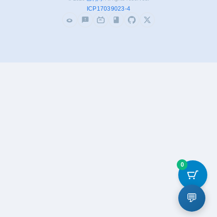
ICP17039023-4
0
💬