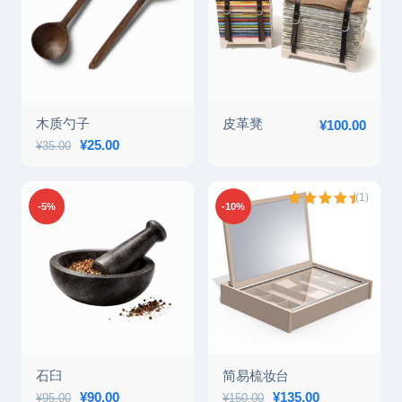
木质勺子
皮革凳
¥
100.00
原价为：¥35.00。
¥
25.00
当前价格为：¥25.00。
¥
35.00
(1)
-5%
-10%
评级
1
5.00
/ 5，已有
位客户进
行了评价
石臼
简易梳妆台
原价为：¥95.00。
¥
90.00
当前价格为：¥90.00。
原价为：¥150.00。
¥
135.00
当前价格为：¥1
¥
95.00
¥
150.00