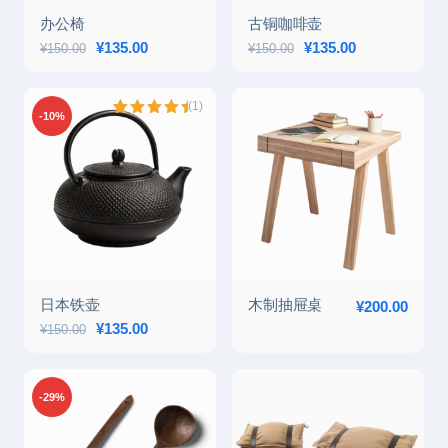
办公椅
古铜咖啡壶
原价为：¥150.00。
¥
135.00
当前价格为：¥135.00。
原价为：¥150.00。
¥
135.00
当前价格为：¥1
¥
150.00
¥
150.00
(1)
-10%
评级
1
5.00
/ 5，已有
位客户进
行了评价
日本铁壶
木制抽屉桌
¥
200.00
原价为：¥150.00。
¥
135.00
当前价格为：¥135.00。
¥
150.00
-29%