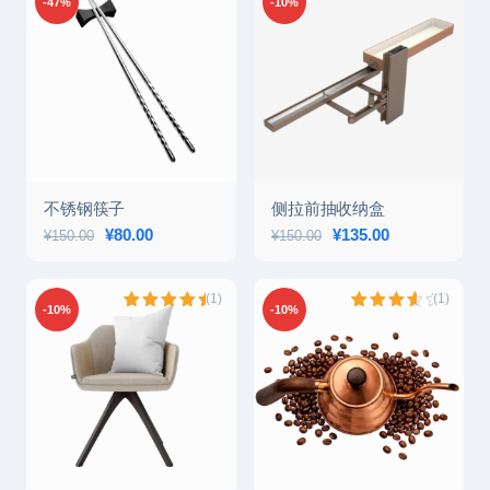
-47%
-10%
评级
2
5.00
评级
1
5.00
/ 5，已有
/ 5，已有
位客户进
位客户进
行了评价
行了评价
不锈钢筷子
侧拉前抽收纳盒
原价为：¥150.00。
¥
80.00
当前价格为：¥80.00。
原价为：¥150.00。
¥
135.00
当前价格为：¥1
¥
150.00
¥
150.00
(1)
(1)
-10%
-10%
评级
1
5.00
评级
1
/ 5，已有
4.00
/
位客户进
5，已有
行了评价
位客户
进行了
评价