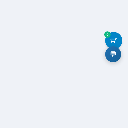
0
💬
退款和退货策略
购物车
结账
我的帐户
© 2026
艺利网
. All rights reserved.
ICP17039023-4