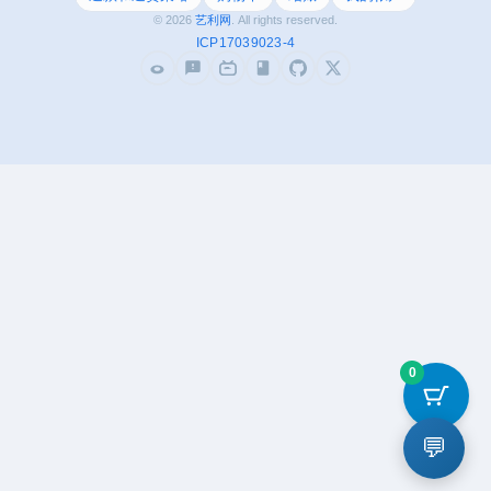
© 2026
艺利网
. All rights reserved.
ICP17039023-4
0
💬