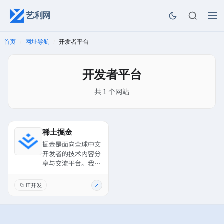
艺利网
首页
网址导航
开发者平台
/
/
开发者平台
共 1 个网站
稀土掘金
掘金是面向全球中文
开发者的技术内容分
享与交流平台。我们
通过技术文章、沸
点、课程、直播等产
📁 IT开发
品和服务，打造一个
激发开发者创作灵
感，激励开发者沉淀
分享，陪伴开发者成