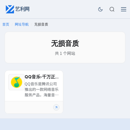
艺利网
首页
网址导航
无损音质
/
/
无损音质
共 1 个网站
QQ音乐-千万正版音乐海量无损曲库新歌热歌天天畅听的高品质音乐平台！
QQ音乐是腾讯公司
推出的一款网络音乐
服务产品，海量音乐
在线试听、新歌热歌
在线首发、歌词翻
译、手机铃声下载、
高品质无损音乐试
听、海量无损曲库、
正版音乐下载、空间