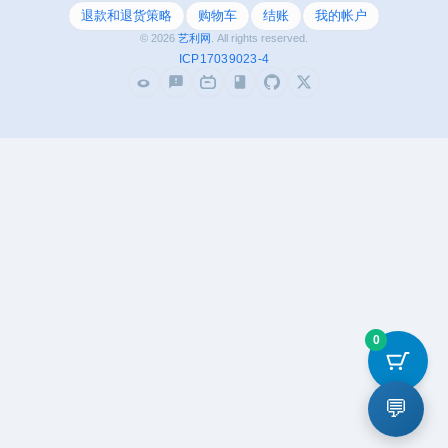
背景音乐设置、MV
退款和退货策略
购物车
结账
我的帐户
观看等，是互联网音
© 2026
艺利网
. All rights reserved.
乐播放和下载的优
ICP17039023-4
选。
0
💬