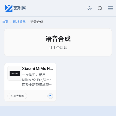
艺利网
首页
网址导航
语音合成
/
/
语音合成
共 1 个网站
Xiaomi MiMo Home
一次购买，畅用
MiMo-V2-Pro/Omni
两款全新顶级旗舰模
型，更有 TTS 模型全
档位套餐限时免费。
📁 AI大模型
诚邀全球用户释放
Xiaomi MiMo 大模
型的强大生产力