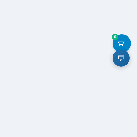
0
💬
退款和退货策略
购物车
结账
我的帐户
© 2026
艺利网
. All rights reserved.
ICP17039023-4