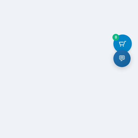
0
💬
退款和退货策略
购物车
结账
我的帐户
© 2026
艺利网
. All rights reserved.
ICP17039023-4