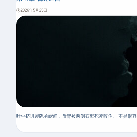
2026年5月25日
叶尘挤进裂隙的瞬间，后背被两侧石壁死死咬住。 不是形