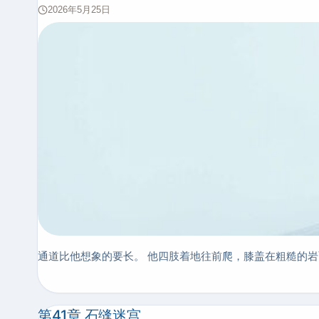
2026年5月25日
通道比他想象的要长。 他四肢着地往前爬，膝盖在粗糙的
第41章 石缝迷宫