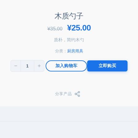
木质勺子
原价为：¥35.00。
当前价格为：¥
¥
25.00
¥
35.00
质朴，简约木勺
分类：
厨房用具
−
+
加入购物车
立即购买
木质勺子 数量
分享产品