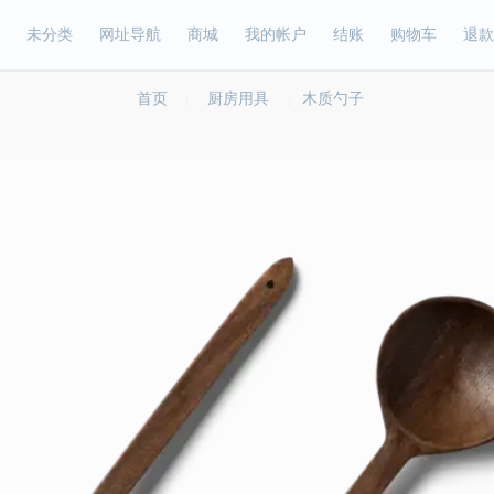
未分类
网址导航
商城
我的帐户
结账
购物车
退款
首页
厨房用具
木质勺子
/
/